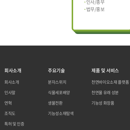
인사/총무
법무/홍보
회사소개
주요기술
제품 및 서비스
회사소개
분자스위치
천연바이오소재 플랫폼
인사말
식물세포배양
천연물 유래 성분
연혁
생물전환
기능성 화장품
조직도
기능성소재탐색
특허 및 인증